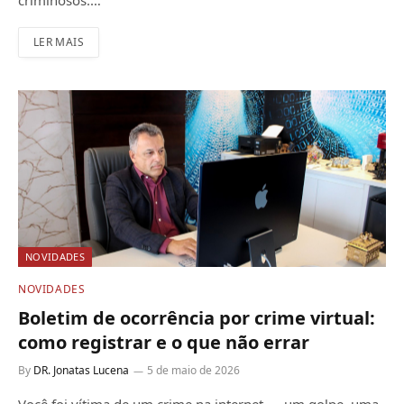
criminosos.…
LER MAIS
NOVIDADES
NOVIDADES
Boletim de ocorrência por crime virtual:
como registrar e o que não errar
By
DR. Jonatas Lucena
5 de maio de 2026
Você foi vítima de um crime na internet — um golpe, uma