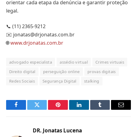
orientar cada etapa da denúncia e garantir proteção
legal.
📞 (11) 2365-9212
✉️ jonatas@drjonatas.com.br
🌐
www.drjonatas.com.br
advogado especialista
assédio virtual
Crimes virtuais
Direito digital
perseguição online
provas digitais
Redes Sociais
Segurança Digital
stalking
Facebook
Twitter
Pinterest
LinkedIn
Tumblr
Email
DR. Jonatas Lucena