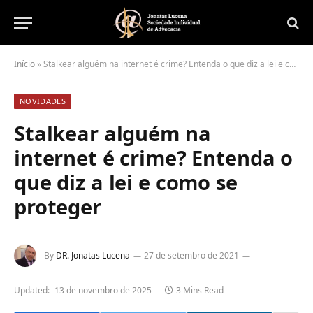
Início
»
Stalkear alguém na internet é crime? Entenda o que diz a lei e como se proteger
NOVIDADES
Stalkear alguém na
internet é crime? Entenda o
que diz a lei e como se
proteger
By
DR. Jonatas Lucena
27 de setembro de 2021
Updated:
13 de novembro de 2025
3 Mins Read