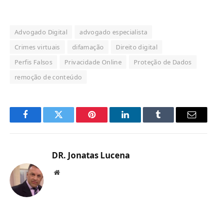
Advogado Digital
advogado especialista
Crimes virtuais
difamação
Direito digital
Perfis Falsos
Privacidade Online
Proteção de Dados
remoção de conteúdo
Facebook
Twitter
Pinterest
LinkedIn
Tumblr
Email
DR. Jonatas Lucena
Website