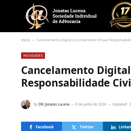
Início
Cancelamento Digital e Linchamento Virtual: Responsabili
»
NOVIDADES
Cancelamento Digital
Responsabilidade Civ
By
DR. Jonatas Lucena
8 de junho de 2026
Updated:
2
Facebook
Twitter
Linke