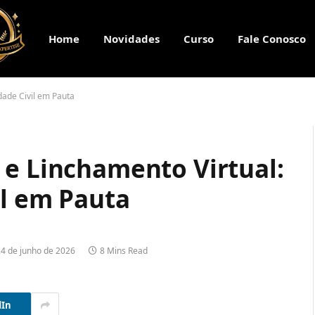
Home
Novidades
Curso
Fale Conosco
dade Civil em Pauta
 e Linchamento Virtual:
il em Pauta
4 de junho de 2026
8 Mins Read
dIn