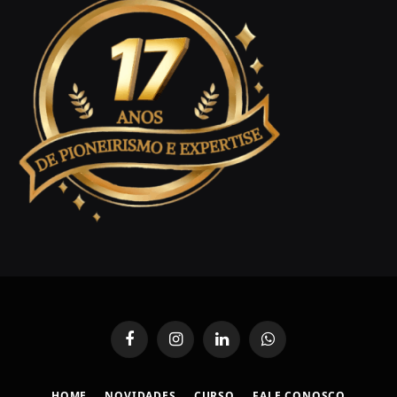
Facebook
Instagram
LinkedIn
WhatsApp
HOME
NOVIDADES
CURSO
FALE CONOSCO