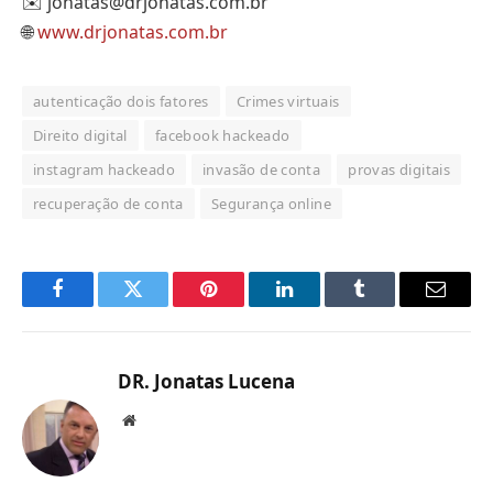
✉️ jonatas@drjonatas.com.br
🌐
www.drjonatas.com.br
autenticação dois fatores
Crimes virtuais
Direito digital
facebook hackeado
instagram hackeado
invasão de conta
provas digitais
recuperação de conta
Segurança online
Facebook
Twitter
Pinterest
LinkedIn
Tumblr
Email
DR. Jonatas Lucena
Website